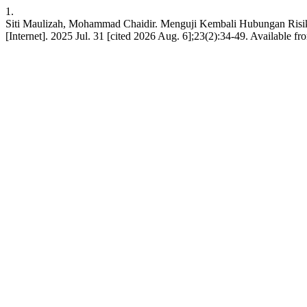
1.
Siti Maulizah, Mohammad Chaidir. Menguji Kembali Hubungan Risiko d
[Internet]. 2025 Jul. 31 [cited 2026 Aug. 6];23(2):34-49. Available f